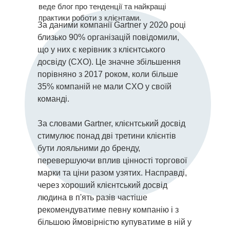
веде блог про тенденції та найкращі
практики роботи з клієнтами.
За даними компанії Gartner у 2020 році
близько 90% організацій повідомили,
що у них є керівник з клієнтського
досвіду (CXO). Це значне збільшення
порівняно з 2017 роком, коли більше
35% компаній не мали CXO у своїй
команді.
За словами Gartner, клієнтський досвід
стимулює понад дві третини клієнтів
бути лояльними до бренду,
перевершуючи вплив цінності торгової
марки та ціни разом узятих. Насправді,
через хороший клієнтський досвід
людина в п'ять разів частіше
рекомендуватиме певну компанію і з
більшою ймовірністю купуватиме в ній у