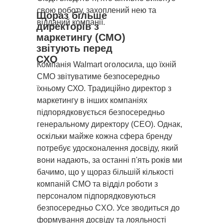
свою роботу, захоплений нею та
Щораз більше
відданий компанії.
директорів з
маркетингу (CMO)
звітують перед
CXO
Компанія Walmart оголосила, що їхній
CMO звітуватиме безпосередньо
їхньому СХО. Традиційно директор з
маркетингу в інших компаніях
підпорядковується безпосередньо
генеральному директору (СЕО). Однак,
оскільки майже кожна сфера бренду
потребує удосконалення досвіду, який
вони надають, за останні п'ять років ми
бачимо, що у щораз більшій кількості
компаній CMO та відділ роботи з
персоналом підпорядковуються
безпосередньо CXO. Усе зводиться до
формування досвіду та лояльності