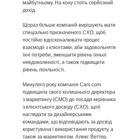
майбутньому. На кону стоїть серйозний
дохід.
Щораз більше компаній вирішують мати
спеціально призначеного CXO, щоб
постійно вдосконалювати процес
взаємодії з клієнтами, аби задовольняти
їхні потреби, зменшити рівень їхньої
невдоволеності, а також підвищити
рівень лояльності.
Минулого року компанія Cars.com
підвищила свого колишнього директора
з маркетингу (CMO) до посади керівника
з клієнтського досвіду (CXO), щоб
наглядати за дизайнерськими
командами, що відповідають за досвід
користувача і використання продукту, а
також за маркетингом. Алекс Веттер,