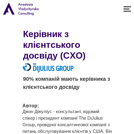
Керівник з
клієнтського
досвіду
(CXO)
+380 96 014 34 06
90% компаній мають керівника з
клієнтського досвіду
Візитка
Експертиза
Історії вп
Автор:
Джон Діжуліус - консультант, відомий
спікер і президент компанії The DiJulius
Group, провідної консалтингової компанії з
питань обслуговування клієнтів у США. Він