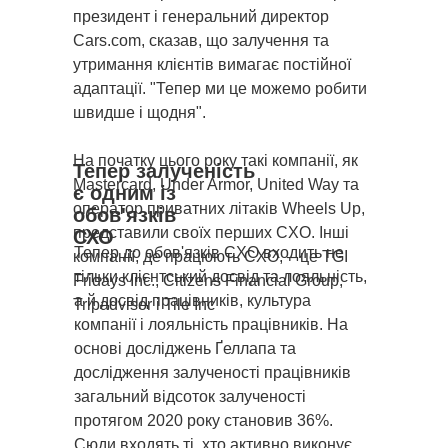
президент і генеральний директор
Cars.com, сказав, що залучення та
утримання клієнтів вимагає постійної
адаптації. "Тепер ми це можемо робити
швидше і щодня".
На початку цього року такі компанії, як
Тепер залученість
Mastercard, Under Armor, United Way та
є одним із
оператор приватних літаків Wheels Up,
обов'язків
представили своїх перших CXO. Інші
СХО
Тепер до обов'язків CXO входить не
компанії, де працюють CXO, – це TGI
тільки клієнтський досвід та лояльність,
Fridays Inc., Citizens Financial Group,
а й досвід працівників, культура
Tripadvisor і Tile Inc
компанії і лояльність працівників. На
основі досліджень Ґеллапа та
дослідження залученості працівників
загальний відсоток залученості
протягом 2020 року становив 36%.
Сюди входять ті, хто активно виконує